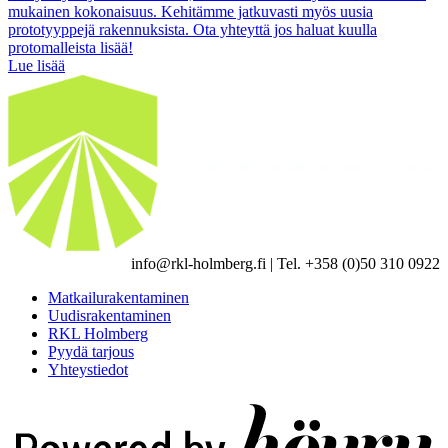
mukainen kokonaisuus. Kehitämme jatkuvasti myös uusia
prototyyppejä rakennuksista. Ota yhteyttä jos haluat kuulla
protomalleista lisää!
Lue lisää
info@rkl-holmberg.fi | Tel. +358 (0)50 310 0922
Matkailurakentaminen
Uudisrakentaminen
RKL Holmberg
Pyydä tarjous
Yhteystiedot
Digi- ja mainostoimisto Höyry Rovaniemi ja Oulu