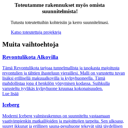
Toteutamme rakennukset myös omista
suunnitelmista!
Tutustu toteutettuihin kohteisiin ja kerro suunnitelmasi.
Katso toteutettuja projekteja
Muita vaihtoehtoja
Revontulikota Alkovilla
Tämä Revontulikota tarjoaa tunnelmallista ja tasokasta majoitusta
revontulien ja tähtien ihasteluun vieraillesi. Malli on varustettu tuvan
lisäksi erillisellä makuualkovilla ja kylpyhuoneella. Tämä
mahdollistaa jopa 4 henkilön yöpymisen kodassa. Suihkulla
varusteltu tyylikäs kylpyhuone kruunaa kokonaisuuden.
Lue lisää
Iceberg
Moderni Iceberg valmisrakennus on suunniteltu vastaamaan
vaativimpienkin matkailijoiden ja majoittujien tarpeita. Sen ulkoasu,
suuret ikkunat ja erillinen sauna-pesuhuone tekevät siitä täydellisen