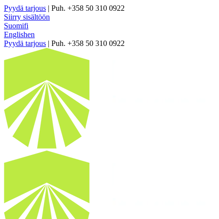
Pyydä tarjous
| Puh. +358 50 310 0922
Siirry sisältöön
Suomi
fi
English
en
Pyydä tarjous
| Puh. +358 50 310 0922