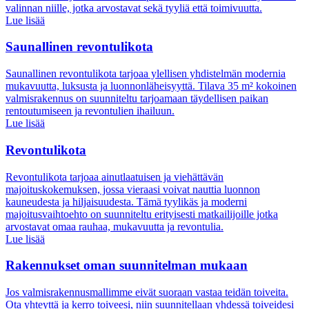
valinnan niille, jotka arvostavat sekä tyyliä että toimivuutta.
Lue lisää
Saunallinen revontulikota
Saunallinen revontulikota tarjoaa ylellisen yhdistelmän modernia
mukavuutta, luksusta ja luonnonläheisyyttä. Tilava 35 m² kokoinen
valmisrakennus on suunniteltu tarjoamaan täydellisen paikan
rentoutumiseen ja revontulien ihailuun.
Lue lisää
Revontulikota
Revontulikota tarjoaa ainutlaatuisen ja viehättävän
majoituskokemuksen, jossa vieraasi voivat nauttia luonnon
kauneudesta ja hiljaisuudesta. Tämä tyylikäs ja moderni
majoitusvaihtoehto on suunniteltu erityisesti matkailijoille jotka
arvostavat omaa rauhaa, mukavuutta ja revontulia.
Lue lisää
Rakennukset oman suunnitelman mukaan
Jos valmisrakennusmallimme eivät suoraan vastaa teidän toiveita.
Ota yhteyttä ja kerro toiveesi, niin suunnitellaan yhdessä toiveidesi