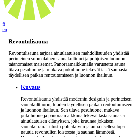
fi
en
Revontulisauna
Revontulisauna tarjoaa ainutlaatuisen mahdollisuuden yhdistää
perinteinen suomalainen saunakulttuuri ja pohjoisen luonnon
taianomaiset maisemat. Panoraamaikkunalla varustettu sauna,
tilava pesuhuone ja mukava pukuhuone tekevät tästä saunasta
täydellisen paikan rentoutumiseen ja luonnon ihailuun.
Kuvaus
Revontulisauna yhdistää modernin designin ja perinteisen
saunakulttuurin, luoden täydellisen paikan rentoutumiseen
ja luonnon ihailuun. Sen tilava pesuhuone, mukava
pukuhuone ja panoraamaikkuna tekevät tästä saunasta
ainutlaatuisen elämyksen, joka kruunaa jokaisen
saunakerran. Tutustu pohjakuviin ja anna itsellesi lupa
nauttia revontulien loisteesta ja saunan lämmöstä.