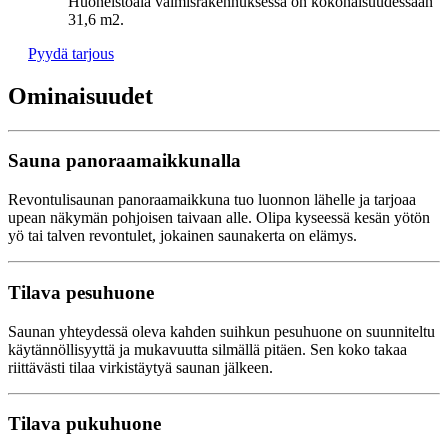
Huoneistoala valmisrakennuksessa on kokonaisuudessaan
31,6 m2.
Pyydä tarjous
Ominaisuudet
Sauna panoraamaikkunalla
Revontulisaunan panoraamaikkuna tuo luonnon lähelle ja tarjoaa
upean näkymän pohjoisen taivaan alle. Olipa kyseessä kesän yötön
yö tai talven revontulet, jokainen saunakerta on elämys.
Tilava pesuhuone
Saunan yhteydessä oleva kahden suihkun pesuhuone on suunniteltu
käytännöllisyyttä ja mukavuutta silmällä pitäen. Sen koko takaa
riittävästi tilaa virkistäytyä saunan jälkeen.
Tilava pukuhuone