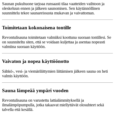
Saunan pukuhuone tarjoaa runsaasti tilaa vaatteiden vaihtoon ja
oleskeluun ennen ja jälkeen saunomisen. Sen käytännöllinen
suunnittelu tekee saunareissusta mukavan ja vaivattoman.
Toimitetaan kokonaisena tontille
Revontulisauna toimitetaan valmiiksi koottuna suoraan tontillesi. Se
on suunniteltu siten, että se voidaan kuljettaa ja asentaa nopeasti
valmiina suoraan käyttöön.
Vaivaton ja nopea käyttöönotto
Sähkö-, vesi- ja viemäriliittymien liittämisen jälkeen sauna on heti
valmis käyttöön.
Sauna lämpeää ympäri vuoden
Revontulisauna on varustettu lattialämmityksellä ja
ilmalämpöpumpulla, jotka takaavat miellyttävät olosuhteet sekä
talvella että kesällä.