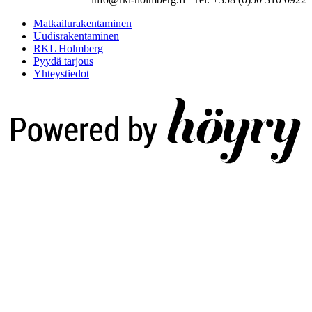
Matkailurakentaminen
Uudisrakentaminen
RKL Holmberg
Pyydä tarjous
Yhteystiedot
Digi- ja mainostoimisto Höyry Rovaniemi ja Oulu