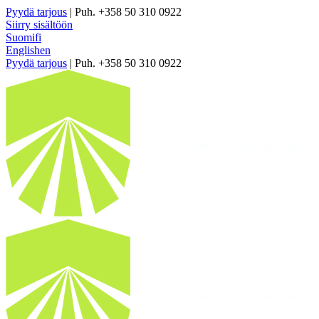
Pyydä tarjous
| Puh. +358 50 310 0922
Siirry sisältöön
Suomi
fi
English
en
Pyydä tarjous
| Puh. +358 50 310 0922