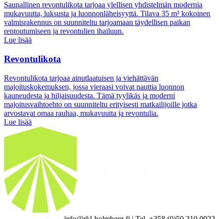
Saunallinen revontulikota tarjoaa ylellisen yhdistelmän modernia
mukavuutta, luksusta ja luonnonläheisyyttä. Tilava 35 m² kokoinen
valmisrakennus on suunniteltu tarjoamaan täydellisen paikan
rentoutumiseen ja revontulien ihailuun.
Lue lisää
Revontulikota
Revontulikota tarjoaa ainutlaatuisen ja viehättävän
majoituskokemuksen, jossa vieraasi voivat nauttia luonnon
kauneudesta ja hiljaisuudesta. Tämä tyylikäs ja moderni
majoitusvaihtoehto on suunniteltu erityisesti matkailijoille jotka
arvostavat omaa rauhaa, mukavuutta ja revontulia.
Lue lisää
info@rkl-holmberg.fi | Tel. +358 (0)50 310 0922