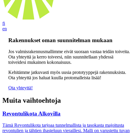
fi
en
Rakennukset oman suunnitelman mukaan
Jos valmisrakennusmallimme eivät suoraan vastaa teidän toiveita.
Ota yhteyttä ja kerro toiveesi, niin suunnitellaan yhdessä
toiveidesi mukainen kokonaisuus.
Kehitämme jatkuvasti myös uusia prototyyppejä rakennuksista.
Ota yhteyttä jos haluat kuulla protomalleista lisää!
Ota yhteyttä!
Muita vaihtoehtoja
Revontulikota Alkovilla
Tämä Revontulikota tarjoaa tunnelmallista ja tasokasta majoitusta
revontulien ja tähtien ihasteluun vieraillesi. Malli on varustettu tuvan