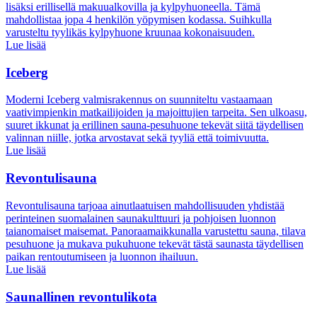
lisäksi erillisellä makuualkovilla ja kylpyhuoneella. Tämä
mahdollistaa jopa 4 henkilön yöpymisen kodassa. Suihkulla
varusteltu tyylikäs kylpyhuone kruunaa kokonaisuuden.
Lue lisää
Iceberg
Moderni Iceberg valmisrakennus on suunniteltu vastaamaan
vaativimpienkin matkailijoiden ja majoittujien tarpeita. Sen ulkoasu,
suuret ikkunat ja erillinen sauna-pesuhuone tekevät siitä täydellisen
valinnan niille, jotka arvostavat sekä tyyliä että toimivuutta.
Lue lisää
Revontulisauna
Revontulisauna tarjoaa ainutlaatuisen mahdollisuuden yhdistää
perinteinen suomalainen saunakulttuuri ja pohjoisen luonnon
taianomaiset maisemat. Panoraamaikkunalla varustettu sauna, tilava
pesuhuone ja mukava pukuhuone tekevät tästä saunasta täydellisen
paikan rentoutumiseen ja luonnon ihailuun.
Lue lisää
Saunallinen revontulikota